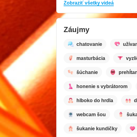
Zobraziť všetky videá
Záujmy
chatovanie
užívan
masturbácia
vyzl
šúchanie
prehĺta
honenie s vybrátorom
hlboko do hrdla
d
webcam šou
šuka
šukanie kundičky