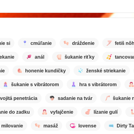
ie si
cmúľanie
dráždenie
fetiš nô
iekanie
anál
šukanie riťky
tancova
nie
honenie kundičky
ženské striekanie
šukanie s vibrátorom
hra s vibrátorom
vojitá penetrácia
sadanie na tvár
šukanie 
nie do zadku
vyfajčenie
lízanie gulí
milovanie
masáž
lovense
Dirty Ta