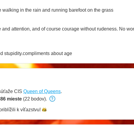
ove walking in the rain and running barefoot on the grass
e and attention, and of course courage without rudeness. No w
 greed stupidity.compliments about age
súťaže CIS
Queen of Queens
.
86 mieste
(22 bodov).
riblížili k
víťazstvu!