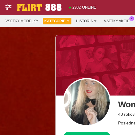
2982 ONLINE
VŠETKY MODELKY
KATEGÓRIE
HISTÓRIA
VŠETKY AKCIE
Wo
43 rokov
Posledné