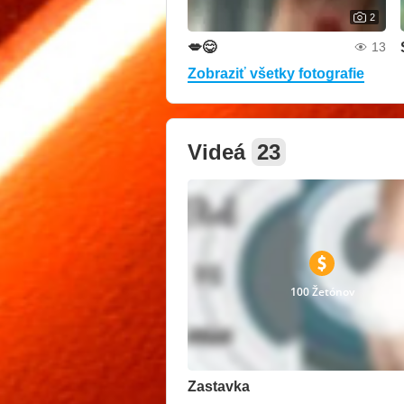
2
💋😋
13
Zobraziť všetky fotografie
Videá
23
100 Žetónov
Zastavka