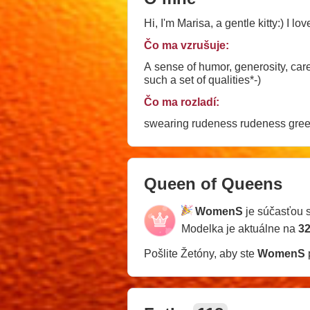
Hi, I'm Marisa, a gentle kitty:) I l
Čo ma vzrušuje:
A sense of humor, generosity, car
such a set of qualities*-)
Čo ma rozladí:
swearing rudeness rudeness
Queen of Queens
WomenS
je súčasťou 
Modelka je aktuálne na
32
Pošlite Žetóny, aby ste
WomenS
p