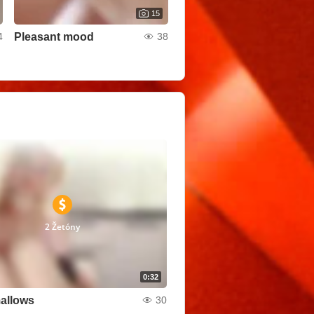
15
Pleasant mood
4
38
2 Žetóny
0:32
allows
30