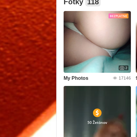
Fotky
118
BEZPLATNE
2
My Photos
17146
50 Žetónov