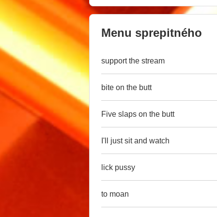
Menu sprepitného
support the stream
bite on the butt
Five slaps on the butt
I'll just sit and watch
lick pussy
to moan