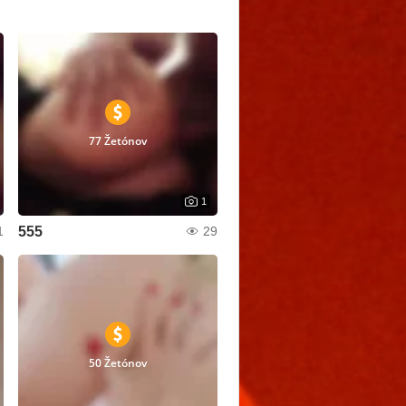
77 Žetónov
1
555
1
29
50 Žetónov