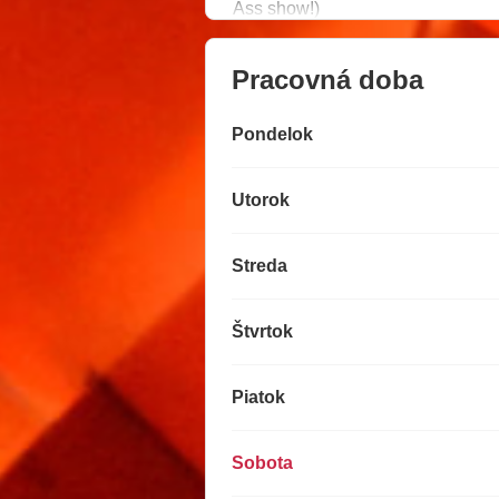
Ass show!)
Pracovná doba
Pondelok
Utorok
Streda
Štvrtok
Piatok
Sobota