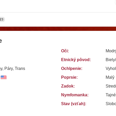
23
e
Oči:
Modr
Etnický pôvod:
Biely
y, Páry, Trans
Ochlpenie:
Vyho
Poprsie:
Malý
Zadok:
Stred
Nymfomanka:
Tajn
Stav (vzťah):
Slob