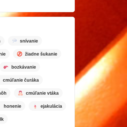
h
snívanie
nie
žiadne šukanie
bozkávanie
cmúľanie čuráka
nôh
cmúľanie vtáka
honenie
ejakulácia
lk