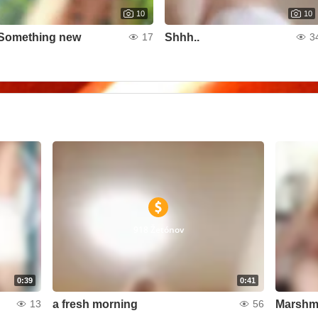
10
10
Something new
Shhh..
17
3
918 Žetónov
0:39
0:41
a fresh morning
Marshm
13
56