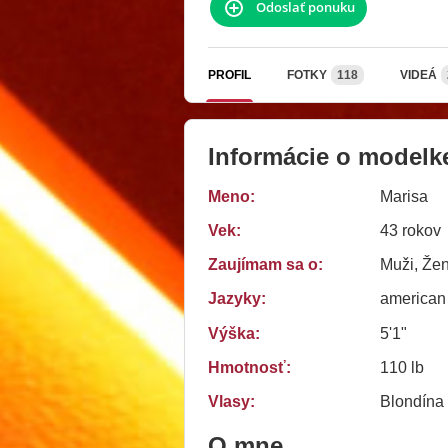
Odoslať ponuku
PROFIL
FOTKY
118
VIDEÁ
Informácie o modelk
Meno:
Marisa
Vek:
43 rokov
Zaujímam sa o:
Muži, Žen
Jazyky:
american
Výška:
5'1"
Hmotnosť:
110 lb
Vlasy:
Blondína
O mne