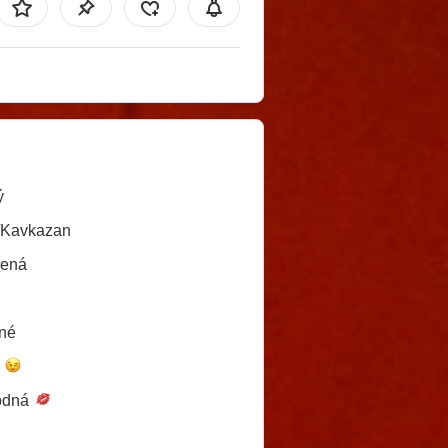
ý
/Kavkazan
lená
né
é
odná