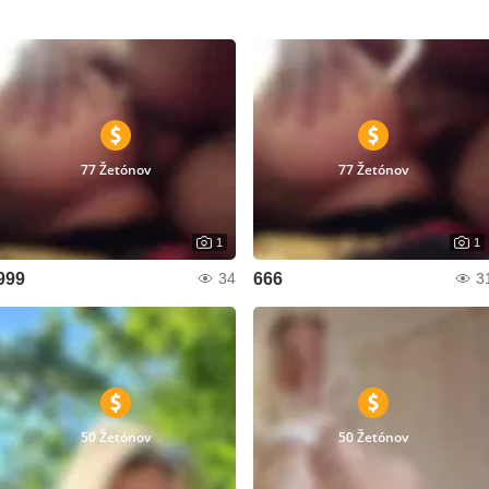
77 Žetónov
77 Žetónov
1
1
999
666
34
3
50 Žetónov
50 Žetónov